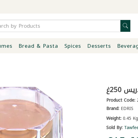
umes
Bread & Pasta
Spices
Desserts
Bevera
 250غ
Product Code:
2
Brand:
EDRIS
Weight:
0.45 Kg
Sold By:
Tawfe