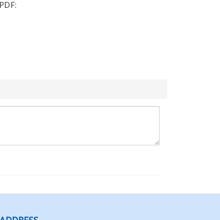
مرجع المواص (Codex Standard for Honey – CODEX STAN 12‑1981) – نص إنجليزي PDF: