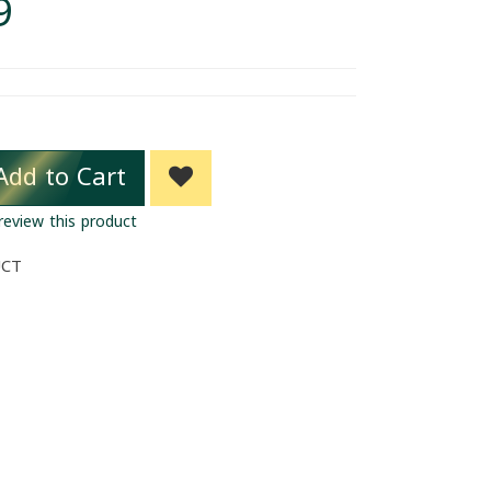
9
Add to Cart
 review this product
UCT