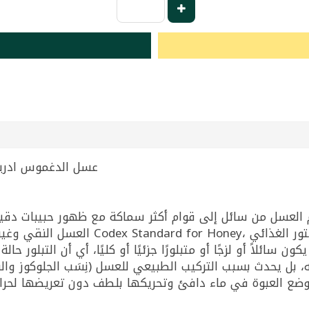
 Honey Edris 250g | عسل الدغموس ادريس 250غ
وام العسل من سائل إلى قوام أكثر سماكة مع ظهور حبيبات د
الصادرة عن هيئة الدستو (FAO/WHO Codex
بل يحدث بسبب التركيب الطبيعي للعسل (نِسَب الجلوكوز والفركت