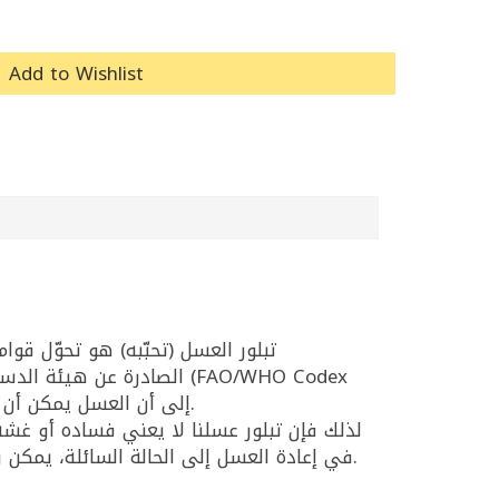
Add to Wishlist
تبلور العسل (تحبّبه) هو تحوّل ق
Alimentarius)، إلى أن العسل يمكن أن يكون سائلاً أو لزجًا أو متبلورًا جزئيًا أو كليًا، أي أن التبلور حالة مقبولة وطبيعية في العسل.
لذلك فإن تبلور عسلنا لا يعني فساده أو غشه، 
في إعادة العسل إلى الحالة السائلة، يمكن وضع العبوة في ماء دافئ وتحريكها بلطف دون تعريضها لحرارة عالية مباشرة للحفاظ على قيمته الغذائية.