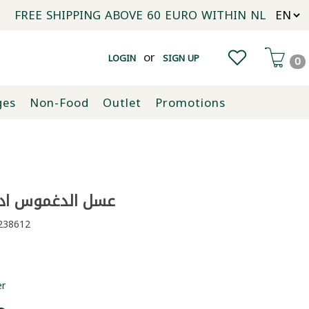
FREE SHIPPING ABOVE 60 EURO WITHIN NL
or
LOGIN
SIGN UP
0
ges
Non-Food
Outlet
Promotions
عسل الدغموس ادريس
38612
er