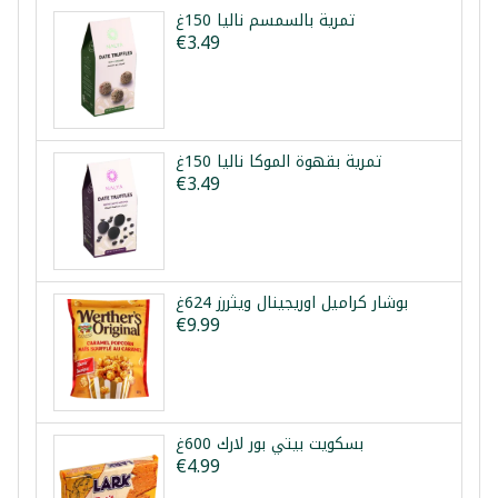
تمرية بالسمسم نالیا 150غ
€3.49
تمرية بقهوة الموكا نالیا 150غ
€3.49
بوشار كراميل اوريجينال ويثررز 624غ
€9.99
بسكويت بيتي بور لارك 600غ
€4.99