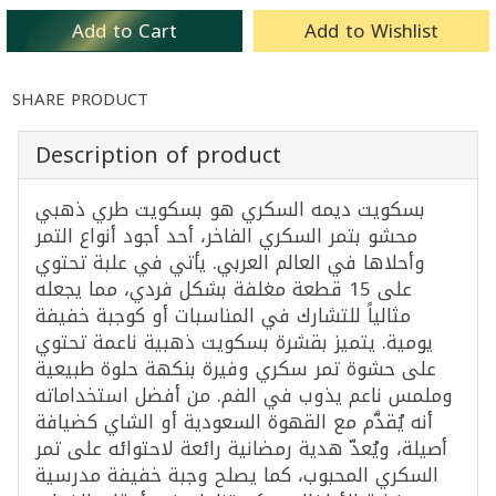
Add to Cart
Add to Wishlist
SHARE PRODUCT
Description of product
بسكويت ديمه السكري هو بسكويت طري ذهبي
محشو بتمر السكري الفاخر، أحد أجود أنواع التمر
وأحلاها في العالم العربي. يأتي في علبة تحتوي
على 15 قطعة مغلفة بشكل فردي، مما يجعله
مثالياً للتشارك في المناسبات أو كوجبة خفيفة
يومية. يتميز بقشرة بسكويت ذهبية ناعمة تحتوي
على حشوة تمر سكري وفيرة بنكهة حلوة طبيعية
وملمس ناعم يذوب في الفم. من أفضل استخداماته
أنه يُقدَّم مع القهوة السعودية أو الشاي كضيافة
أصيلة، ويُعدّ هدية رمضانية رائعة لاحتوائه على تمر
السكري المحبوب، كما يصلح وجبة خفيفة مدرسية