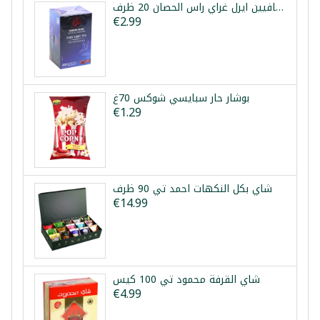
شاي بدون كافيين ايرل غراي راس الحصان 20 ظرف
€2.99
بوشار حار سبايسي شوكس 70غ
€1.29
شاي بكل النكهات احمد تي 90 ظرف
€14.99
شاي القرفة محمود تي 100 كيس
€4.99