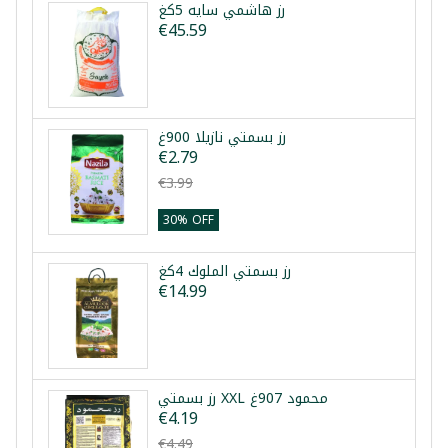
رز هاشمي سايه 5كغ
€45.59
رز بسمتي نازيلا 900غ
€2.79
€3.99
30% OFF
رز بسمتي الملوك 4كغ
€14.99
رز بسمتي XXL محمود 907غ
€4.19
€4.49