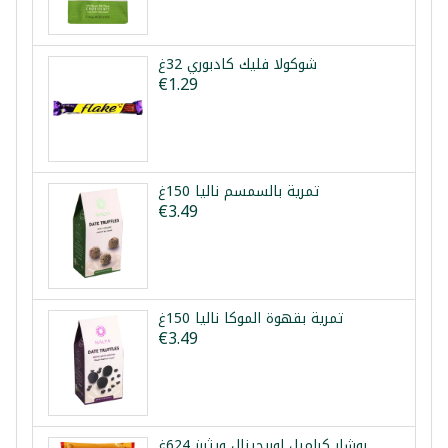
شوكولا فليك كادبوري 32غ
€1.29
تمرية بالسمسم نالیا 150غ
€3.49
تمرية بقهوة الموكا نالیا 150غ
€3.49
بوشار كراميل اوريجينال ويثررز 624غ