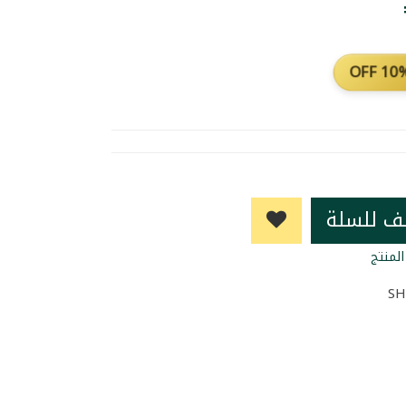
10% OF
ف للسلة
لمنتج
SH