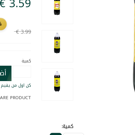
F
كمية
أض
كن اول من يقيم ا
ARE PRODUCT
كمية: