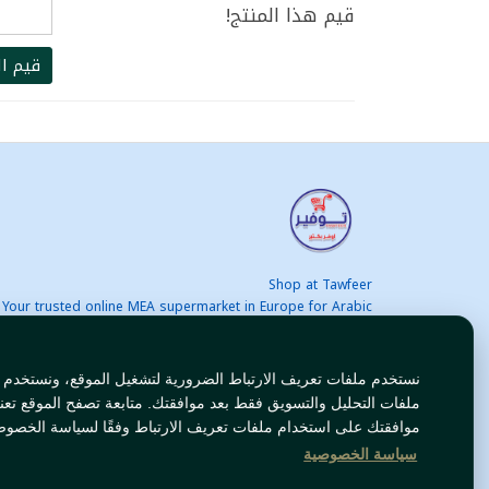
قيم هذا المنتج!
قيم ال
Shop at Tawfeer
Your trusted online MEA supermarket in Europe for Arabic
nd international products at unbeatable prices. Fast & Free
delivery across Europe. Save more every day!
نستخدم ملفات تعريف الارتباط الضرورية لتشغيل الموقع، ونستخدم
ملفات التحليل والتسويق فقط بعد موافقتك. متابعة تصفح الموقع تعن
موافقتك على استخدام ملفات تعريف الارتباط وفقًا لسياسة الخصوص
سياسة الخصوصية