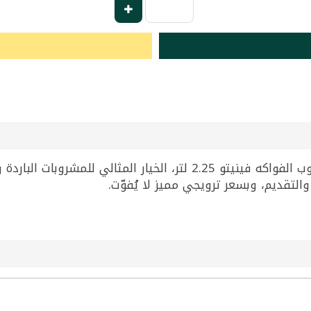
استمتع بانتعاش المندرين الطبيعي مع مشروب الفواكه فينيتو 2.25 لتر،
التقديم، وبسعر ترويجي مميز لا يُفوّت.