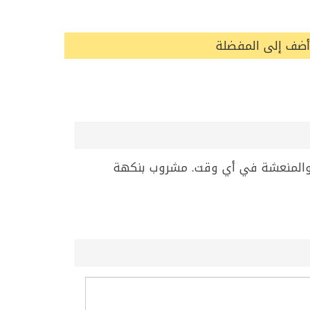
أضف إلى المفضلة
 الخيار المثالي للمشروبات الباردة والمنعشة في أي وقت. مشروب بنكهة