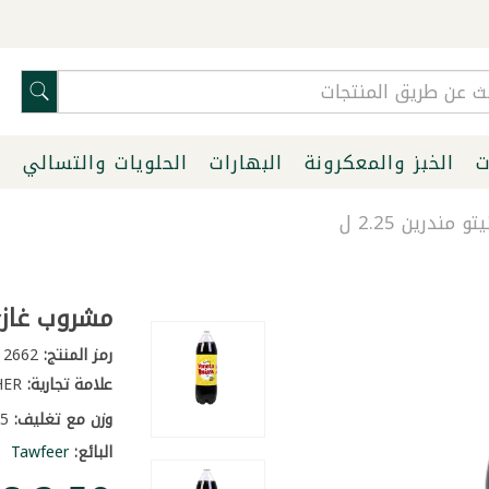
ت
الخبز والمعكرونة
البهارات
الحلويات والتسالي
ا
ندرين 2.25 ل
مشروب غازي ب
رمز المنتج:
2662
علامة تجارية:
OTHER
وزن مع تغليف:
2.5 كغ
البائع:
Tawfeer