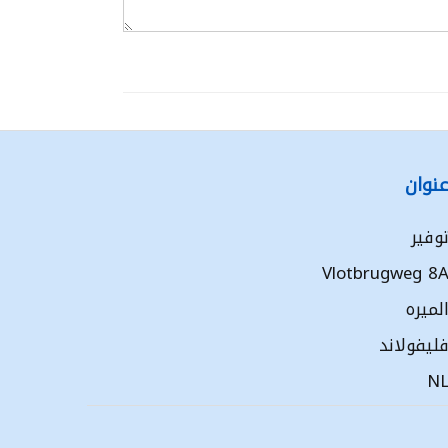
نوان
وفير
Vlotbrugweg 8
لميره
ليفولاند
N