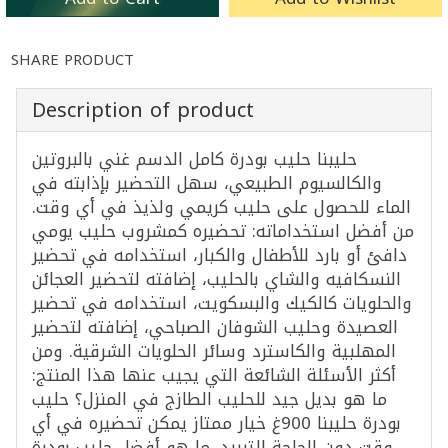
SHARE PRODUCT
Description of product
حليبنا حليب بودرة كامل الدسم غني بالبروتين
والكالسيوم الطبيعي، سهل التحضير بإذابته في
الماء للحصول على حليب كريمي ولذيذ في أي وقت.
من أفضل استخداماته: تحضيره كمشروب حليب يومي
دافئ أو بارد للأطفال والكبار، استخدامه في تحضير
النسكافيه والشاي بالحليب، إضافته لتحضير العجائن
والحلويات كالكيك والبسكويت، استخدامه في تحضير
العصيدة وحليب الشوفان الصباحي، إضافته لتحضير
المهلبية والكاسترد وسائر الحلويات الشرقية. ومن
أكثر الأسئلة الشائعة التي يجيب عنها هذا المنتج:
ما هو بديل جيد للحليب الطازج في المنزل؟ حليب
بودرة حليبنا 900غ خيار ممتاز يمكن تحضيره في أي
وقت دون الحاجة للتبريد. ما هو أفضل حليب بودرة