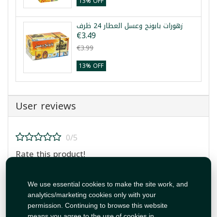
13% OFF
زهورات بابونج وعسل العطار 24 ظرف
€3.49
€3.99
13% OFF
User reviews
0/5
Rate this product!
We use essential cookies to make the site work, and
analytics/marketing cookies only with your
permission. Continuing to browse this website
means you agree to the use of cookies in