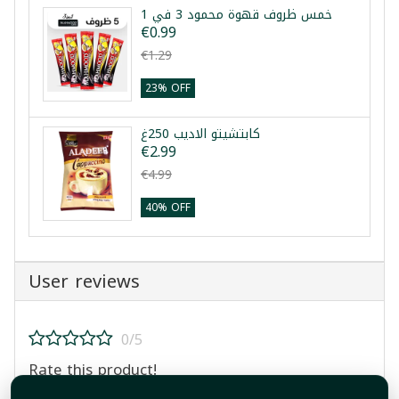
خمس ظروف قهوة محمود 3 في 1
€0.99
€1.29
23% OFF
كابتشيتو الاديب 250غ
€2.99
€4.99
40% OFF
User reviews
0/5
Rate this product!