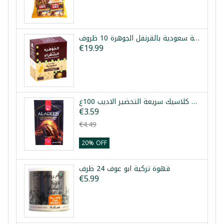
قهوة عربية سعودية بالقرنفل الجوهرة 10 ظروف
€19.99
قهوة كلاسيك سريعة التحضير الاديب 100غ
€3.59
€4.49
20% OFF
قهوة تركية ابو عوف 24 ظرف
€5.99