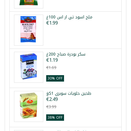
ملح اسود تي ار اس 100غ
€1.99
سكر بودرة صباح 200غ
€1.19
€1.69
30% OFF
طحين حلويات سوبري 1كغ
€2.49
€3.99
38% OFF