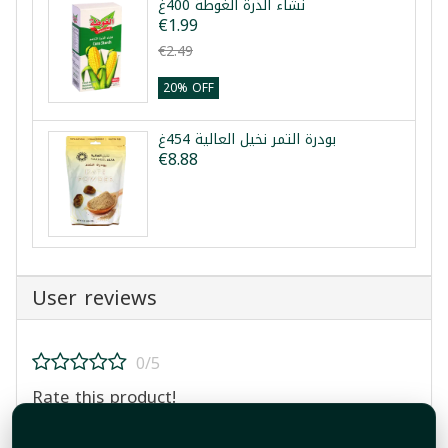
نشاء الذرة الغوطة 400غ
€1.99
€2.49
20% OFF
بودرة التمر نخيل العالية 454غ
€8.88
User reviews
0/5
Rate this product!