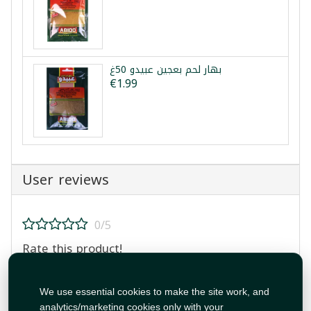
بهار لحم بعجين عبيدو 50غ
€1.99
User reviews
0/5
Rate this product!
We use essential cookies to make the site work, and
analytics/marketing cookies only with your