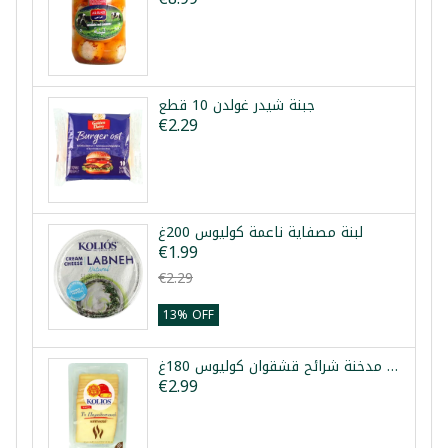
جبنة شيدر غولدن 10 قطع
€2.29
لبنة مصفاية ناعمة كوليوس 200غ
€1.99
€2.29
13% OFF
جبنة مدخنة شرائح قشقوان كوليوس 180غ
€2.99