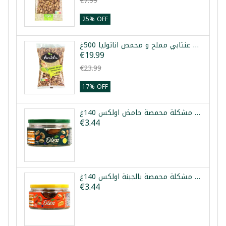
€7.99
25% OFF
فستق عنتابي مملح و محمص اناتوليا 500غ
€19.99
€23.99
17% OFF
مكسرات مشكلة محمصة حامض اولكس 140غ
€3.44
مكسرات مشكلة محمصة بالجبنة اولكس 140غ
€3.44