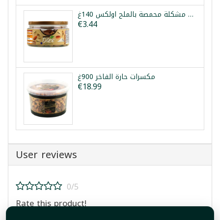
مكسرات مشكلة محمصة بالملح اولكس 140غ
€3.44
مكسرات حارة الفاخر 900غ
€18.99
User reviews
0/5
Rate this product!