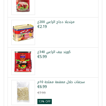
مرتديلا دجاج الراعي 200غ
€2.19
كورند بيف الراعي 340غ
€5.99
سجقات حلال معقمة مملحة 10م
€6.99
€7.99
13% OFF