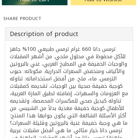
SHARE PRODUCT
Description of product
ترمس دانا 660 غرام ترمس طبيعي 100% جاهز
للأكل محفوظ في محلول ملحي. من أشهر المقبلات
والوجبات الخفيفة في المطبخ العربي، غني بالبروتين
والألياف ومنخفض السعرات الحرارية. مكوناته: حبوب
الترمس، ماء، ملح. من أفضل استخداماته: تناوله
كوجبة خفيفة صحية بين الوجبات، تقديمه كمقبلات
مع العزومات والسهرات، إضافته لطبق المازة العربية،
تناوله كبديل صحي للمكسرات المحمصة، وتقديمه
للأطفال كوجبة خفيفة مغذية بدلاً من الشيبس. من
أكثر الأسئلة الشائعة التي يكون جوابها هذا المنتج:
ما هي وجبة خفيفة غنية بالبروتين وقليلة السعرات؟
ترمس دانا خيار مثالي. ما هي أفضل مقبلات عربية
جاهزة؟ ترمس دانا من أشهر المقبلات الجاهزة في