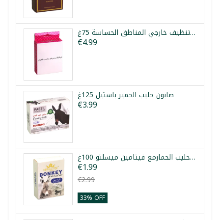
صابون تنظيف خارجي المناطق الحساسة 75غ
€4.99
صابون حليب الحمير باستيل 125غ
€3.99
صابون حليب الحمارمع فيتامين ميسلتو 100غ
€1.99
€2.99
33% OFF