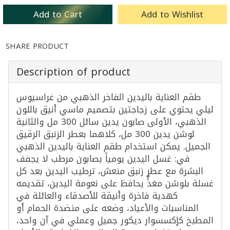
Add to Cart
Add to Wishlist
SHARE PRODUCT
Description of product
طقم العناية باليدين الفاخر الذهبي من غراسيوس
ليلي يحتوي على زجاجتين بتصميم ماسي أنيق باللون
الذهبي، الأولى صابون يدين سائل 300 مل والثانية
لوشن يدين 300 مل، كلاهما بعطر الزنبق الرقيق
الجميل. يمكن استخدام طقم العناية باليدين الذهبي
في: غسل اليدين يومياً بصابون مرطب لا يجفف
البشرة مع عطر زنبق منعش، ترطيب اليدين بعد كل
غسلة بلوشن مغذٍّ يحافظ على نعومة اليدين، تقديمه
كهدية فاخرة وأنيقة للأصدقاء والعائلة في
المناسبات والأعياد، وضعه على منضدة الحمام أو
المطبخ كإكسسوار ديكور جميل وعملي في آن واحد،