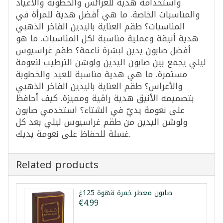
واستخدامه هدية للعرائس والخطوبة والأعياد
والمناسبات الخاصة. ما هي أفضل هدية للمرأة في
المناسبات؟ طقم العناية باليدين الفاخر الذهبي
هدية أنيقة وعملية مناسبة لكل المناسبات. ما هو
أفضل صابون يدين لبشرة ناعمة؟ طقم غراسيوس
ليلي يجمع بين صابون اليدين ولوشن الترطيب لنعومة
مستمرة. ما هي هدية مناسبة للعيد والخطوبة
والأعراس؟ طقم العناية باليدين الفاخر الذهبي
بتصميمه الأنيق هدية راقية ومميزة. كيف أحافظ
على نعومة يديّ في الشتاء؟ استخدمي صابون
ولوشن اليدين من طقم غراسيوس ليلي بعد كل
غسلة للحفاظ على نعومة يديك.
Related products
صابون معطر خمرة قهوة 125غ
€4.99