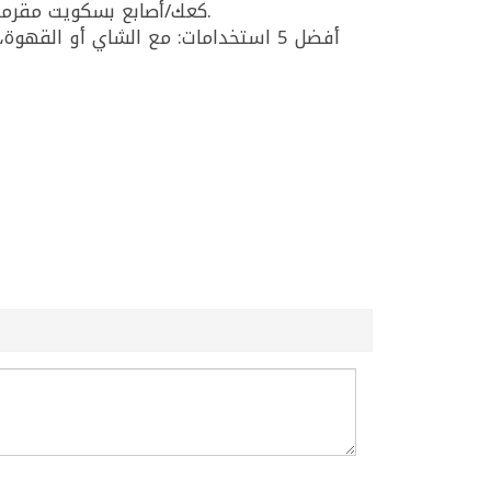
كعك/أصابع بسكويت مقرمشة مغطاة بالسمسم بنكهة الحليب مع جوز الهند من داماسكو باكري (ميمو) بكيس 300غ وصناعة أوروبية.
أفضل 5 استخدامات: مع الشاي أو الق