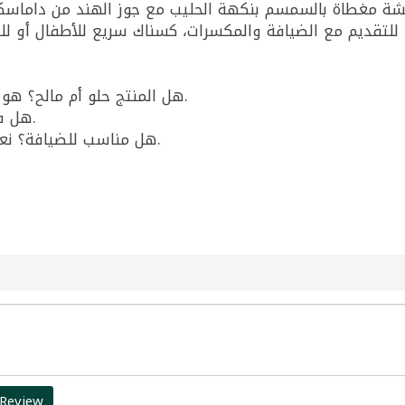
هوة، للتقديم مع الضيافة والمكسرات، كسناك سريع للأطفال أو ل
هل المنتج حلو أم مالح؟ هو أقرب لبسكويت/كعك للتسالي مع المشروبات.
هل فيه سمسم؟ نعم واضح أنه مغطى بالسمسم.
هل مناسب للضيافة؟ نعم لأنه أصابع جاهزة للتقديم وسهلة التقديم.
 Review