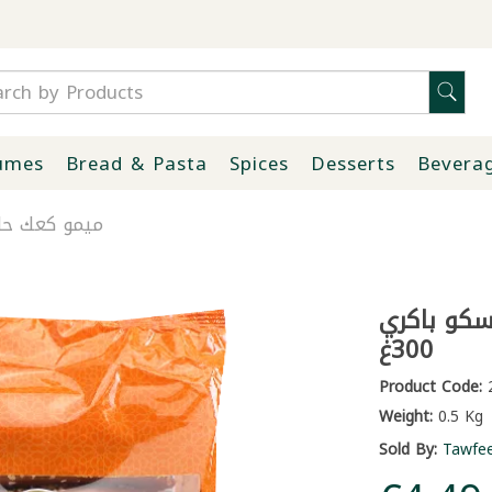
umes
Bread & Pasta
Spices
Desserts
Bevera
ميمو كعك حليب
سكو باكري
300غ
Product Code:
2
Weight:
0.5 Kg
Sold By:
Tawfe