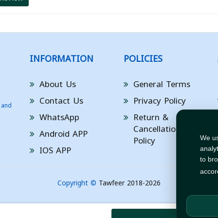
INFORMATION
POLICIES
About Us
General Terms
Contact Us
Privacy Policy
 and
WhatsApp
Return &
Cancellation
Android APP
Policy
We us
IOS APP
analy
to br
accor
Copyright ©
Tawfeer 2018-2026