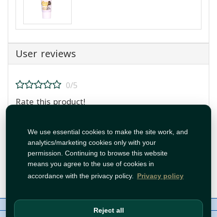
User reviews
0/5
Rate this product!
We use essential cookies to make the site work, and
analytics/marketing cookies only with your
permission. Continuing to browse this website
means you agree to the use of cookies in
Post Review
accordance with the privacy policy.
Privacy policy
About Us
Contact
Policies
WhatsApp
Reject all