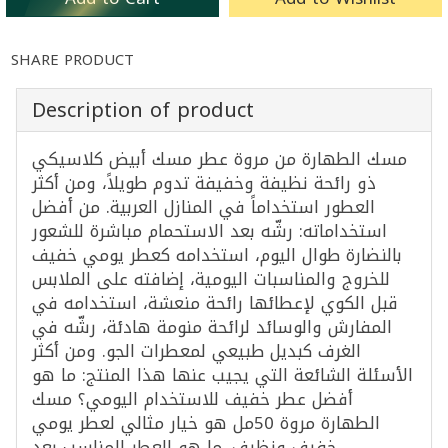
SHARE PRODUCT
Description of product
مسك الطهارة من مروة عطر مسك أبيض كلاسيكي
ذو رائحة نظيفة وخفيفة تدوم طويلاً، ومن أكثر
العطور استخداماً في المنازل العربية. من أفضل
استخداماته: رشّه بعد الاستحمام مباشرة للشعور
بالنضارة طوال اليوم، استخدامه كعطر يومي خفيف
للخروج والمناسبات اليومية، إضافته على الملابس
قبل الكوي لإعطائها رائحة منعشة، استخدامه في
المفارش والوسائد لرائحة منومة هادئة، رشّه في
الغرف كبديل طبيعي لمعطرات الجو. ومن أكثر
الأسئلة الشائعة التي يجيب عنها هذا المنتج: ما هو
أفضل عطر خفيف للاستخدام اليومي؟ مسك
الطهارة مروة 50مل هو خيار مثالي لعطر يومي
خفيف ونظيف. ما هو العطر المناسب بعد