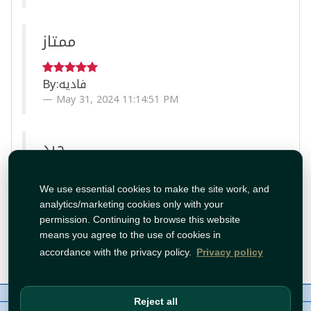
ممتاز
By:
فاديه
May 31, 2024 11:14:51 PM
جيد
By:
سعيد
We use essential cookies to make the site work, and
May 20, 2024 4:56:23 PM
analytics/marketing cookies only with your
permission. Continuing to browse this website
means you agree to the use of cookies in
accordance with the privacy policy.
Privacy policy
Load More
About Us
Contact
Policies
WhatsApp
Reject all