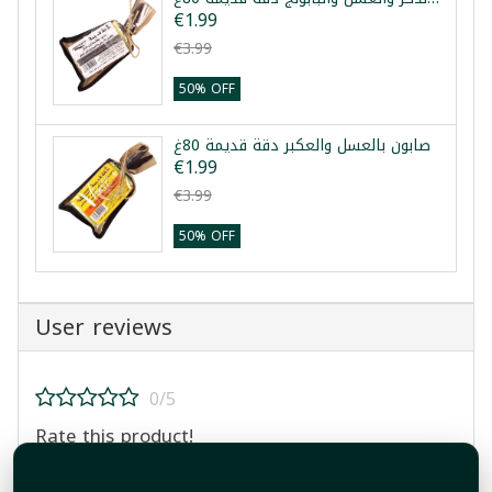
€1.99
€3.99
50% OFF
صابون بالعسل والعكبر دقة قديمة 80غ
€1.99
€3.99
50% OFF
User reviews
0/5
Rate this product!