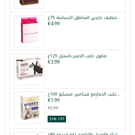
صابون تنظيف خارجي المناطق الحساسة 75غ
€4.99
صابون حليب الحمير باستيل 125غ
€3.99
صابون حليب الحمارمع فيتامين ميسلتو 100غ
€1.99
€2.99
33% OFF
صابون لبان الدكر والعسل والبابونج دقة قديمة 80غ