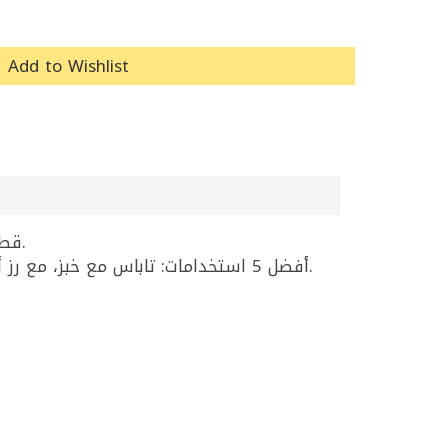
Add to Wishlist
قطع كالاماري معلبة بصلصة الحبر، جاهزة للأكل مباشرة أو للتسخين؛ مناسبة لوجبات سريعة ولمقبلات (تاباس).
أفضل 5 استخدامات: تاباس مع خبز، مع رز أبيض أو رز بالخضار، معكرونة بحرية سريعة، إضافة للسلطات البحرية، طبق جانبي مع بطاطا مسلوقة/مشوية.