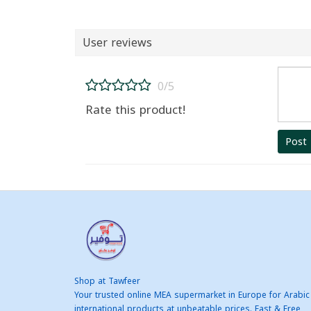
User reviews
0/5
Rate this product!
Post
Shop at Tawfeer
Your trusted online MEA supermarket in Europe for Arabic
international products at unbeatable prices. Fast & Free