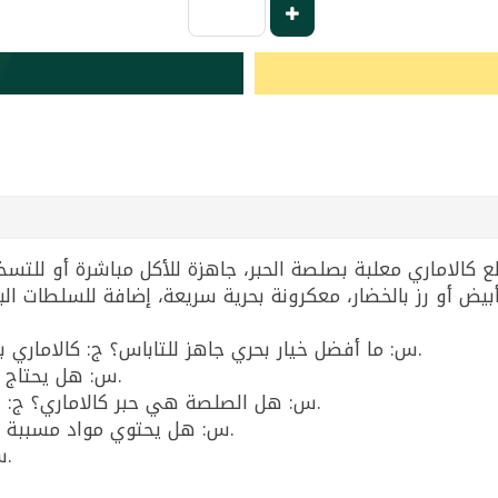
س: ما أفضل خيار بحري جاهز للتاباس؟ ج: كالاماري بالحبر بسكمار 111غ خيار سريع ولذيذ للتقديم.
س: هل يحتاج طبخ؟ ج: لا، جاهز للأكل ويمكن تسخينه فقط.
س: هل الصلصة هي حبر كالاماري؟ ج: نعم، يحتوي على حبر كالاماري ضمن المكونات.
س: هل يحتوي مواد مسببة للحساسية؟ ج: نعم، يحتوي رخويات (كالاماري).
س: ما الوزن المصفّى؟ ج: الوزن المصفّى 72غ.