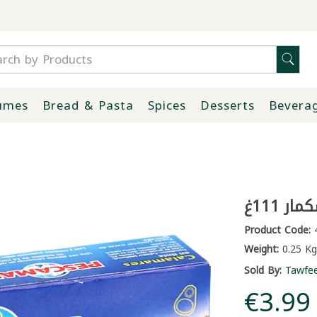
umes
Bread & Pasta
Spices
Desserts
Bevera
ر 111غ
Product Code:
4
Weight:
0.25 Kg
Sold By:
Tawfe
€3.99