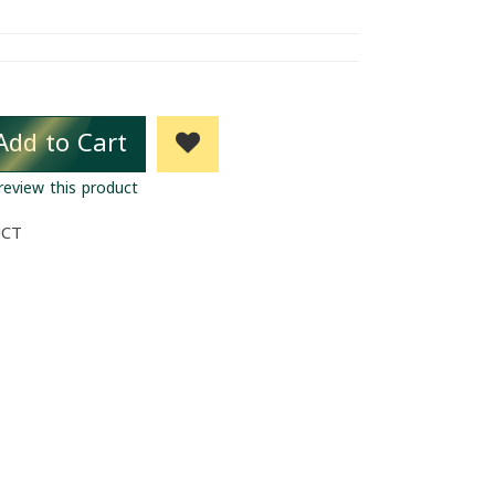
Add to Cart
 review this product
UCT