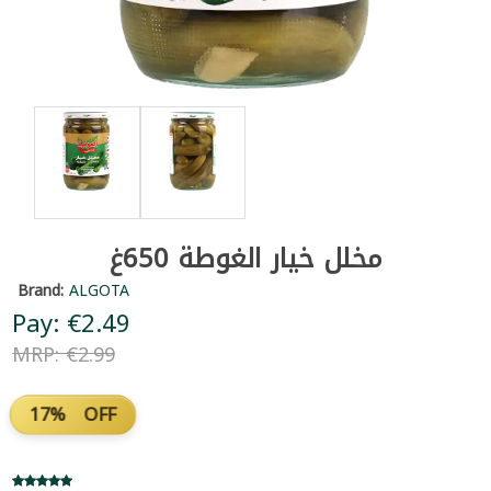
مخلل خيار الغوطة 650غ
Brand:
ALGOTA
Pay: €2.49
MRP: €2.99
17% OFF