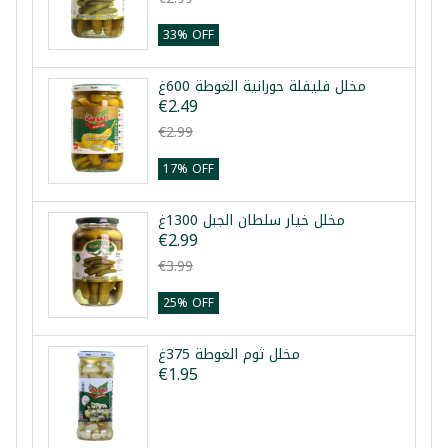
33% OFF
مخلل فليفلة حورانية الغوطة 600غ
€2.49
€2.99
17% OFF
مخلل خيار سلطان الجبل 1300غ
€2.99
€3.99
25% OFF
مخلل ثوم الغوطة 375غ
€1.95