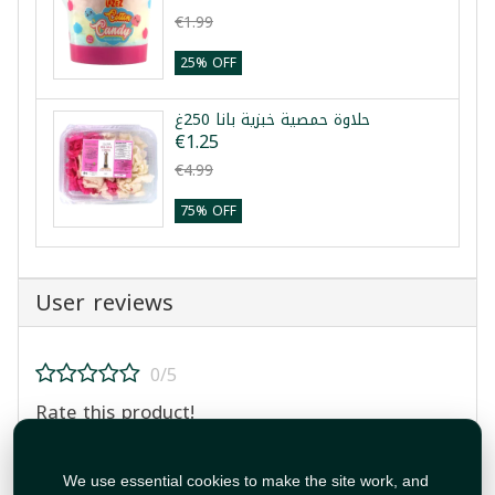
€1.99
25% OFF
حلاوة حمصية خبزية بانا 250غ
€1.25
€4.99
75% OFF
User reviews
0/5
Rate this product!
We use essential cookies to make the site work, and