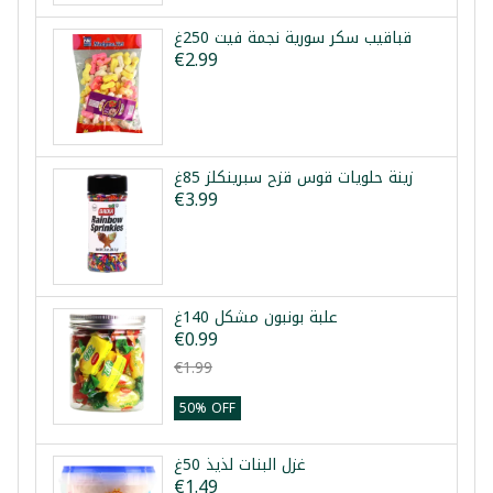
قباقيب سكر سورية نجمة فيت 250غ
€2.99
زينة حلويات قوس قزح سبرينكلز 85غ
€3.99
علبة بونبون مشكل 140غ
€0.99
€1.99
50% OFF
غزل البنات لذيذ 50غ
€1.49