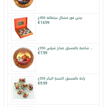
بيتي فور مشكل سلطانة 450غ
€14.99
برازق شامية بالفستق صباح شرقي 350غ
€7.99
راحة بالفستق اكسترا اليكر 350غ
€9.99