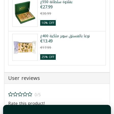
بقلاوة سلطانة 550غ
€27.99
€30.99
10% OFF
نوغا بالفستق سوبر ملكية 400غ
€13.49
€17.99
25% OFF
User reviews
0/5
Rate this product!