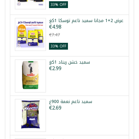
33% OFF
عرض 2+1 مجانا سميد ناعم توسكا 1كغ
€4.98
€7.47
33% OFF
سميد خشن ريناد 1كغ
€2.99
سميد ناعم نعمة 900غ
€2.69