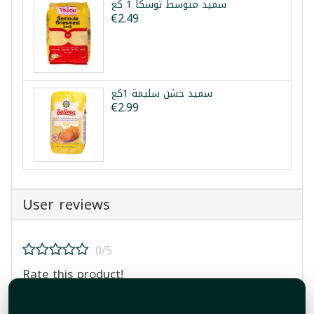
سميد متوسط توسكا 1 كغ
€2.49
سميد خشن سليمة 1كغ
€2.99
User reviews
0/5
Rate this product!