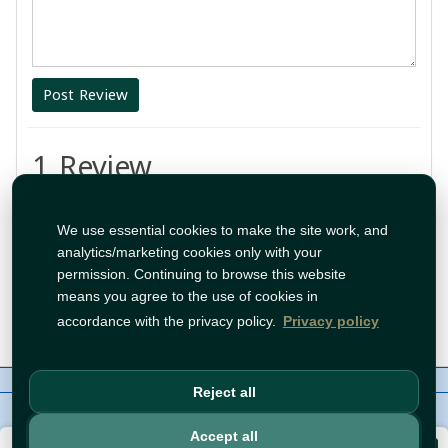
Post Review
1 Review
طعم طيب
We use essential cookies to make the site work, and
analytics/marketing cookies only with your
By:
tahadiy
permission. Continuing to browse this website
means you agree to the use of cookies in
May 8, 2024 9:44:27 PM
accordance with the privacy policy.
Privacy policy
About Us
Contact
Policies
WhatsApp
Reject all
Copyright©
Tawfeer 2018-2026
Accept all