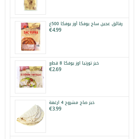
رقائق عجين ساج يوفكا أوز يوفكا 500غ
€4.99
خبز تورتيا اوز يوفكا 8 قطع
€2.69
خبز صاج مشروح 4 ارغفة
€3.99