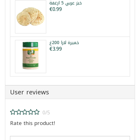
خبز عربي 5 ارغفة
€0.99
خميرة لارا 200غ
€3.99
User reviews
0/5
Rate this product!