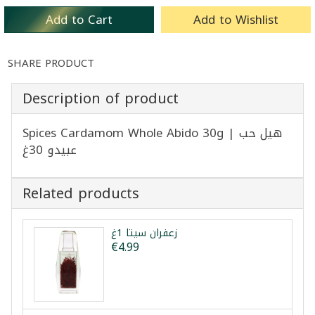
Add to Cart
Add to Wishlist
SHARE PRODUCT
Description of product
Spices Cardamom Whole Abido 30g | هيل حب
عبيدو 30غ
Related products
زعفران سيتا 1غ
€4.99