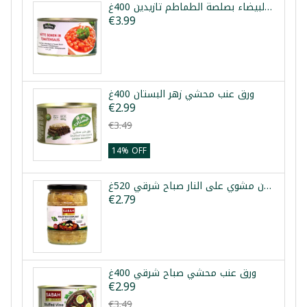
الفاصولياء البيضاء بصلصة الطماطم تازيدين 400غ
€3.99
ورق عنب محشي زهر البستان 400غ
€2.99
€3.49
14% OFF
باذنجان مشوي على النار صباح شرقي 520غ
€2.79
ورق عنب محشي صباح شرقي 400غ
€2.99
€3.49