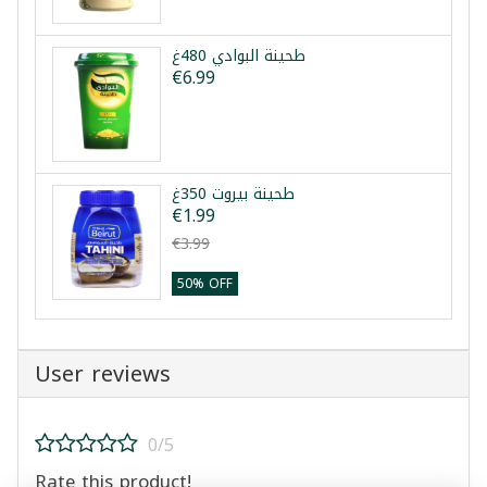
طحينة البوادي 480غ
€6.99
طحينة بيروت 350غ
€1.99
€3.99
50% OFF
User reviews
0/5
Rate this product!