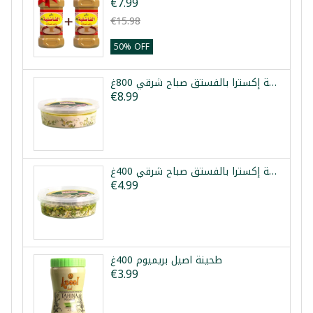
€7.99
€15.98
50% OFF
حلاوة طحينية إكسترا بالفستق صباح شرقي 800غ
€8.99
حلاوة طحينية إكسترا بالفستق صباح شرقي 400غ
€4.99
طحينة اصيل بريميوم 400غ
€3.99