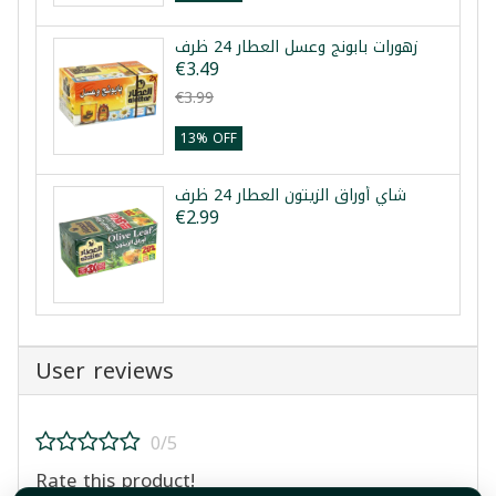
زهورات بابونج وعسل العطار 24 ظرف
€3.49
€3.99
13% OFF
شاي أوراق الزيتون العطار 24 ظرف
€2.99
User reviews
0/5
Rate this product!