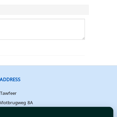
ADDRESS
Tawfeer
Vlotbrugweg 8A
Almere