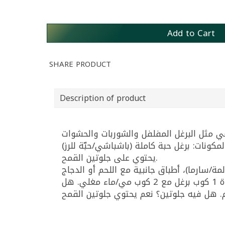
Add to Cart
SHARE PRODUCT
Description of product
يحتوي على جلوتين القمح.
أسئلة شائعة وإجاباتها: هل لازم أغسله أو أنقعه؟ لا، يُنصح بعدم غسله أو نقعه. شو نسبة المي؟ عادة 1 كوب برغل مع 2 كوب مي/ماء مغلي. هل