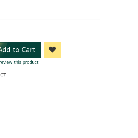
Add to Cart
 review this product
UCT