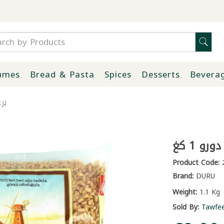
umes
Bread & Pasta
Spices
Desserts
Bevera
بر
و 1 كغ
Product Code:
2
Brand:
DURU
Weight:
1.1 Kg
Sold By:
Tawfe