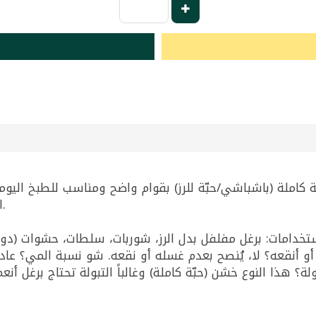
المكونات: برغل حبة كاملة (باشباشي/حبّة للرز).