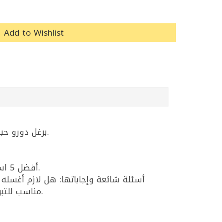
Add to Wishlist
برغل دورو حبة كاملة (باشباشي/حبّة للرز) بقوام واضح ومناسب للطبخ اليومي مثل البرغل المفلفل والشوربات والحشوات.
أفضل 5 استخدامات: برغل مفلفل بدل الرز، شوربات، سلطات، حشوات (دولمة/سارما)، أطباق جانبية مع اللحم أو الدجاج.
مناسب للتبولة؟ هذا النوع خشن (حبّة كاملة) وغالباً التبولة تحتاج برغل أنعم. هل فيه جلوتين؟ نعم يحتوي جلوتين القمح.