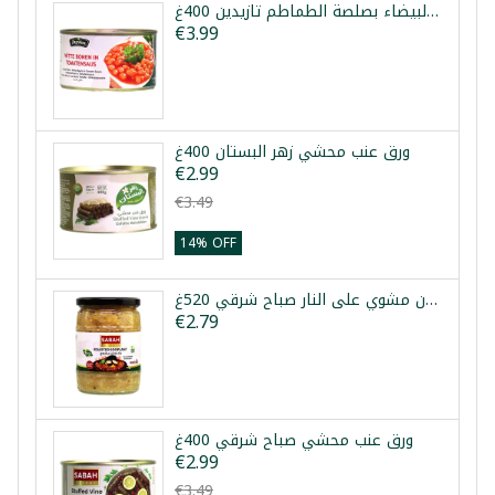
الفاصولياء البيضاء بصلصة الطماطم تازيدين 400غ
€3.99
ورق عنب محشي زهر البستان 400غ
€2.99
€3.49
14% OFF
باذنجان مشوي على النار صباح شرقي 520غ
€2.79
ورق عنب محشي صباح شرقي 400غ
€2.99
€3.49