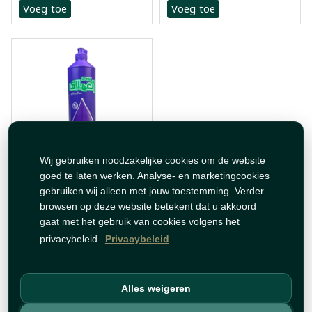
Voeg toe
Voeg toe
Wij gebruiken noodzakelijke cookies om de website
goed te laten werken. Analyse- en marketingcookies
سائل جلي عملاق ليلي
900مل
gebruiken wij alleen met jouw toestemming. Verder
browsen op deze website betekent dat u akkoord
€ 3,49
gaat met het gebruik van cookies volgens het
privacybeleid.
Privacybeleid
Geen voorraad meer
Voeg toe
Alles weigeren