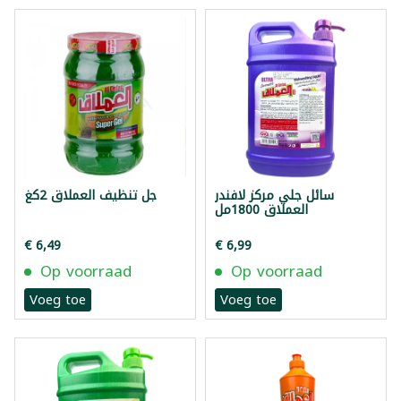
سائل جلي مركز لافندر
جل تنظيف العملاق 2كغ
العملاق 1800مل
€ 6,49
€ 6,99
Op voorraad
Op voorraad
Voeg toe
Voeg toe