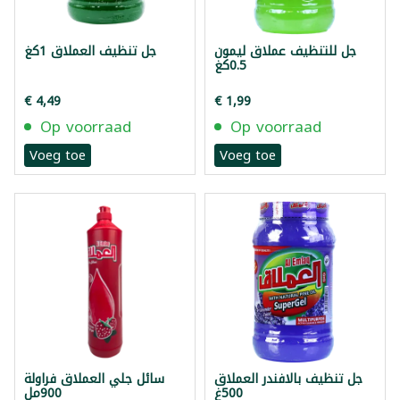
جل للتنظيف عملاق ليمون
جل تنظيف العملاق 1كغ
0.5كغ
€ 4,49
€ 1,99
Op voorraad
Op voorraad
Voeg toe
Voeg toe
جل تنظيف بالافندر العملاق
سائل جلي العملاق فراولة
500غ
900مل