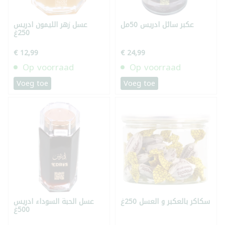
عكبر سائل ادريس 50مل
عسل زهر الليمون ادريس
250غ
€ 12,99
€ 24,99
Op voorraad
Op voorraad
Voeg toe
Voeg toe
سكاكر بالعكبر و العسل 250غ
عسل الحبة السوداء ادريس
500غ