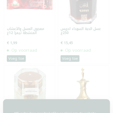
عسل الحبة السوداء ادريس
معجون العسل والأعشاب
250غ
المنشطة ثيمرا 12غ
€ 1,99
€ 15,45
Op voorraad
Op voorraad
Voeg toe
Voeg toe