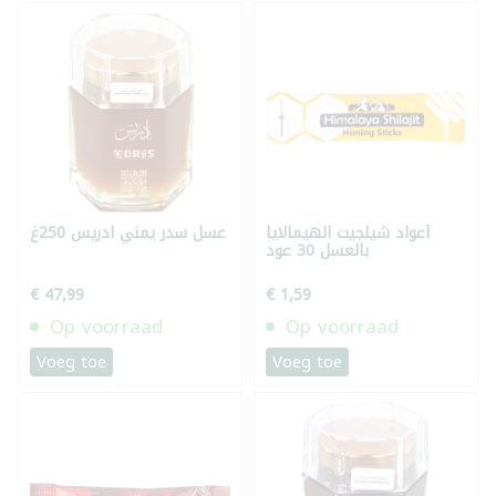
أعواد شيلجيت الهيمالايا
عسل سدر يمني ادريس 250غ
بالعسل 30 عود
€ 47,99
€ 1,59
Op voorraad
Op voorraad
Voeg toe
Voeg toe