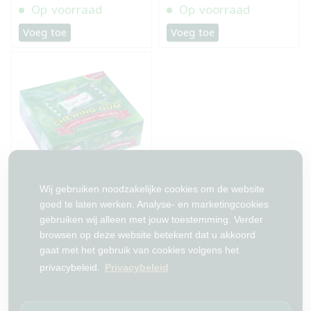
Op voorraad
Op voorraad
Voeg toe
Voeg toe
Wij gebruiken noodzakelijke cookies om de website
علكة بالنعنع شعراوي 100*2
حبة
goed te laten werken. Analyse- en marketingcookies
gebruiken wij alleen met jouw toestemming. Verder
€ 2,99
browsen op deze website betekent dat u akkoord
gaat met het gebruik van cookies volgens het
Geen voorraad meer
privacybeleid.
Privacybeleid
Voeg toe