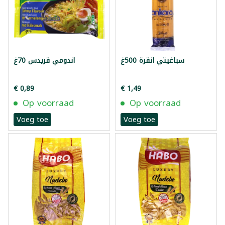
سباغيتي انقرة 500غ
اندومي قريدس 70غ
€ 0,89
€ 1,49
Op voorraad
Op voorraad
Voeg toe
Voeg toe