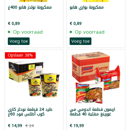
معكرونة بواري هابو
معكرونة نولدز هابو 400غ
€ 0,89
€ 0,89
Op voorraad
Op voorraad
Voeg toe
Voeg toe
Opslaan 38%
اربعون قطعة اندومي مي
طرد 24 قطعة نودلز كاري
غورينغ مقلية 40 قطعة
كوب أطلس فود 60غ
€ 14,99
€ 24
€ 19,99