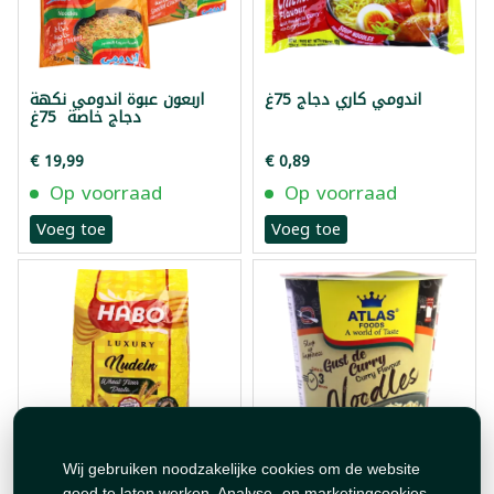
اندومي كاري دجاج 75غ
اربعون عبوة اندومي نكهة
دجاج خاصة 75غ
€ 19,99
€ 0,89
Op voorraad
Op voorraad
Voeg toe
Voeg toe
Wij gebruiken noodzakelijke cookies om de website
نودلز كاري اطلس فود 60غ
معكرونة براغي هابو 400غ
goed te laten werken. Analyse- en marketingcookies