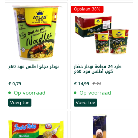
Opslaan 38%
طرد 24 قطعة نودلز خضار
نودلز دجاج اطلس فود 60غ
كوب أطلس فود 60غ
€ 0,79
€ 14,99
€ 24
Op voorraad
Op voorraad
Voeg toe
Voeg toe