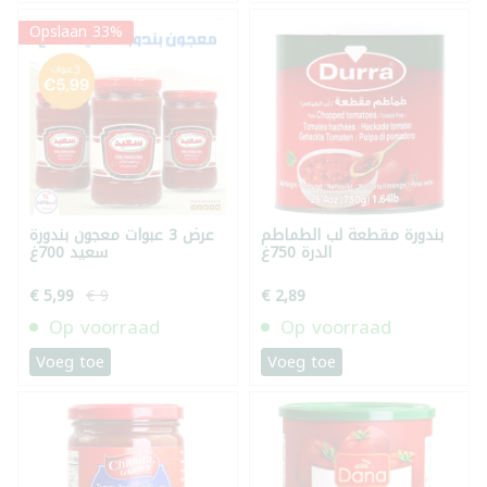
Opslaan 33%
بندورة مقطعة لب الطماطم
عرض 3 عبوات معجون بندورة
الدرة 750غ
سعيد 700غ
€ 5,99
€ 9
€ 2,89
Op voorraad
Op voorraad
Voeg toe
Voeg toe