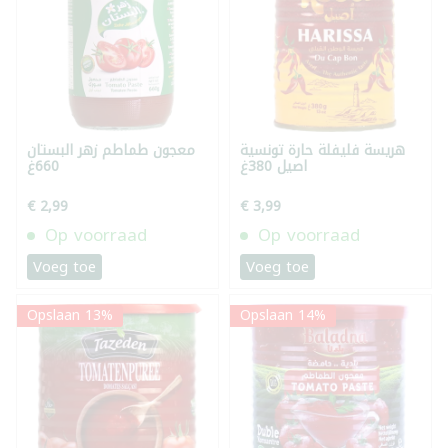
هريسة فليفلة حارة تونسية
معجون طماطم زهر البستان
اصيل 380غ
660غ
€ 2,99
€ 3,99
Op voorraad
Op voorraad
Voeg toe
Voeg toe
Opslaan 13%
Opslaan 14%