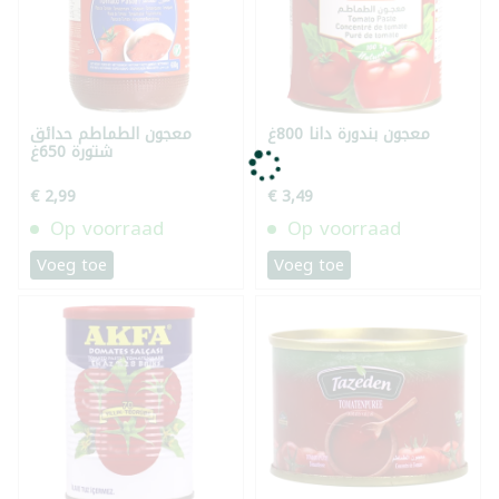
معجون بندورة دانا 800غ
معجون الطماطم حدائق
شتورة 650غ
€ 2,99
€ 3,49
Op voorraad
Op voorraad
Voeg toe
Voeg toe