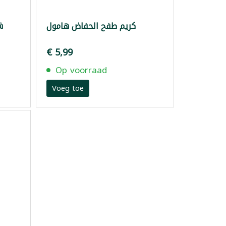
كريم طفح الحفاض هامول
ش
€ 5,99
Op voorraad
Voeg toe