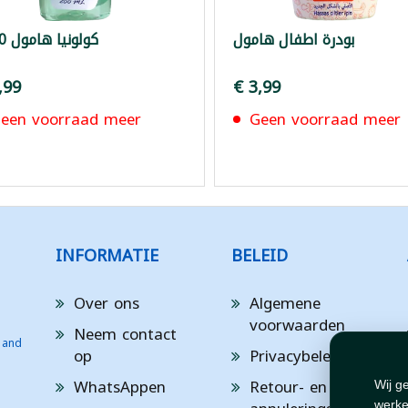
بودرة اطفال هامول
كولونيا هامول 200غ
,99
€ 3,99
een voorraad meer
Geen voorraad meer
INFORMATIE
BELEID
Over ons
Algemene
voorwaarden
Neem contact
 and
op
Privacybeleid
WhatsAppen
Retour- en
Wij g
werke