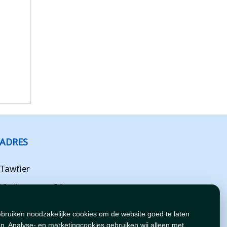
ADRES
Tawfier
Vlotbrugweg 8A
Almere
ebruiken noodzakelijke cookies om de website goed te laten
Flevoland
n. Analyse- en marketingcookies gebruiken wij alleen met