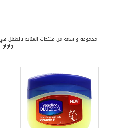
مجموعة واسعة من منتجات العناية بالطفل في توف
ولولو. تم تصميم هذه المنتجات عالية الجودة للحفاظ على نظافة وانتعاش وراحة طفلك. تسوق الآن في توفير لتج...