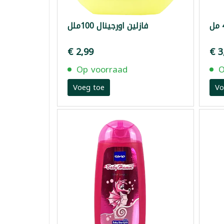
فازلين اورجينال 100ملل
€ 2,99
€ 3
Op voorraad
O
Voeg toe
Vo