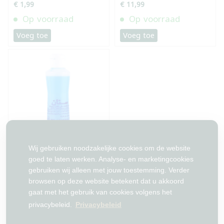
€ 1,99
€ 11,99
Op voorraad
Op voorraad
Voeg toe
Voeg toe
Wij gebruiken noodzakelijke cookies om de website
شامبو سنان مضاد للقمل
250غ
goed te laten werken. Analyse- en marketingcookies
gebruiken wij alleen met jouw toestemming. Verder
€ 3,49
browsen op deze website betekent dat u akkoord
gaat met het gebruik van cookies volgens het
Geen voorraad meer
privacybeleid.
Privacybeleid
Voeg toe