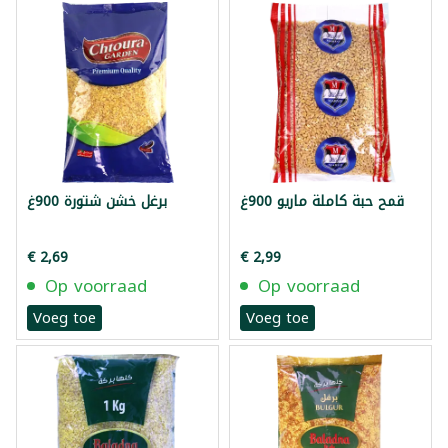
قمح حبة كاملة ماريو 900غ
برغل خشن شتورة 900غ
€ 2,69
€ 2,99
Op voorraad
Op voorraad
Voeg toe
Voeg toe