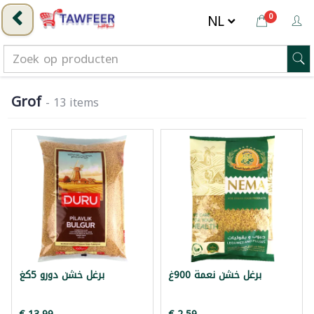
0
Grof
- 13 items
برغل خشن نعمة 900غ
برغل خشن دورو 5كغ