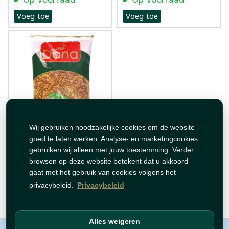
Voeg toe
Voeg toe
Wij gebruiken noodzakelijke cookies om de website
برغل بالشعيرية دانا 800غ
goed te laten werken. Analyse- en marketingcookies
gebruiken wij alleen met jouw toestemming. Verder
browsen op deze website betekent dat u akkoord
€ 2,49
gaat met het gebruik van cookies volgens het
Op voorraad
privacybeleid.
Privacybeleid
Voeg toe
Alles weigeren
Over ons
Contact
Beleid
WhatsAppen