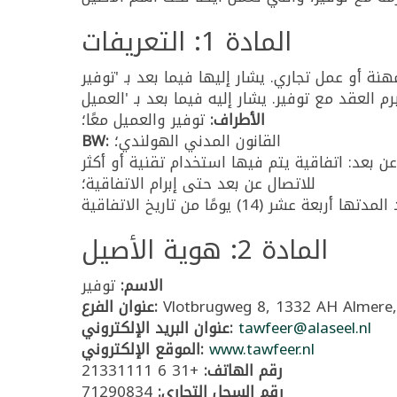
المادة 1: التعريفات
الأطراف:
توفير والعميل معًا؛
القانون المدني الهولندي؛
BW:
ن المدني الهولندي؛ عقد البيع عن بعد: اتفاقية يتم فيها استخدام تقنية أو أكثر
للاتصال عن بعد حتى إبرام الاتفاقية؛
المادة 2: هوية الأصيل
الاسم:
توفير
عنوان الفرع:
tawfeer@alaseel.nl
عنوان البريد الإلكتروني:
www.tawfeer.nl
الموقع الإلكتروني:
رقم الهاتف:
+31 6 21331111
رقم السجل التجاري:
71290834