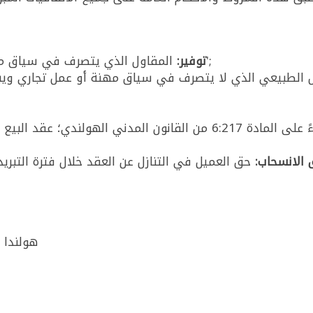
المقاول الذي يتصرف في سياق مهنة أو عمل تجاري. يشار إليها فيما بعد بـ 'توفير';
توفير:
العرض والقبول بين توفير والعميل بناءً على المادة 6:217 من القانو
الانسحاب:
Vlotbrugweg 8, 1332 AH Almere, هولندا