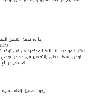
إذا لم يدفع العميل المب
تعتبر
تعتبر المواعيد النهائية المذكورة من قبل توفير 
توفير إشعار خطي بالتقصير في غضون يومي عمل
تعويض عن أي أض
يجوز للعميل إلغاء عملية الشراء في غضون أربعة عشر يومًا من الشراء دون إبداء الأسباب. لا ينطبق هذا الحق على الانسحاب عندما: