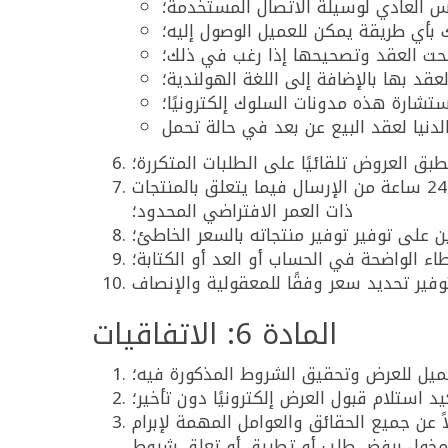
س العادي لوسيلة الاتصال المستخدمة؛
ك بأي طريقة يمكن للعميل الوصول إليه؛
 تحت العقد وتصحيحها إذا رغب في ذلك؛
عقد بها بالإضافة إلى اللغة الهولندية؛
تشارة هذه مدونات السلوك إلكترونيًا؛
طبق العروض تلقائيًا على الطلبات المتكررة؛
إذا تم إرسال تأكيد الطلب من قبل توفير، يعتبر صحيحًا، ما لم تتم استقبال اعتراضات كتابية عليه في غضون 24 ساعة من الإرسال فيما يتعلق بالمنتجات
ذات العمر الافتراضي المحدود؛
ين على توفير توفير منتجاته بالسعر الخاطئ؛
 الواضحة في الحساب أو العد أو الكتابة؛
المادة 6: الاتفاقيات
عميل للعرض وتحقيق الشروط المذكورة فيه؛
يد استلام قبول العرض إلكترونيًا دون تأخير؛
اً عن جميع الحقائق والعوامل المهمة لإبرام
هو مخول برفض طلب أو تطبيق أو تعلق شروط