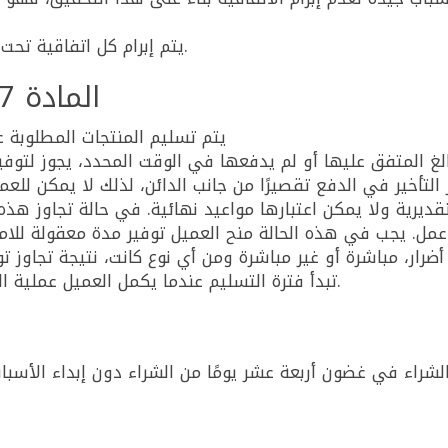
يتم إبرام كل اتفاقية تحت شرط مسبق لتوافر كافي للمنتجات المعنية.
المادة 7: التسليم والمواعيد النهائية
يتم تسليم المنتجات المطلوبة عب
الغ المتفق عليها أو لم يدفعها في الوقت المحدد، يجوز لتوفير
 التأخير في الدفع تقصيرًا من جانب الدائن، لذلك لا يمكن للع
تقديرية ولا يمكن اعتبارها مواعيد نهائية. في حالة تجاوز هذه
. يجب في هذه الحالة منح العميل توفير مدة معقولة للامتثا
رار، مباشرة أو غير مباشرة ومن أي نوع كانت، نتيجة تجاوز توف
تبدأ فترة التسليم عندما يكمل العميل عملية الطلب بالكامل ويتلقى تأكيدًا بذلك من توفير.