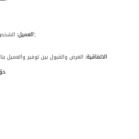
الشخص الطبيعي الذي لا يتصرف في سياق مهنة أو عمل تجاري ويبرم العقد مع توفير. يشار إليه فيما بعد بـ 'العميل';
العميل:
الاتفاقية:
حق العميل في التنازل عن العقد خلال فترة التبريد المدتها أربعة عشر (14) يومًا من تاريخ الاتفاقية.
حق 