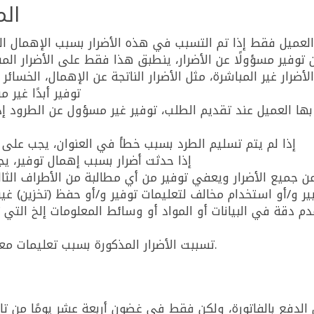
المادة 11:
العميل فقط إذا تم التسبب في هذه الأضرار بسبب الإهمال الم
ن توفير مسؤولًا عن الأضرار، ينطبق هذا فقط على الأضرار المب
ضرار غير المباشرة، مثل الأضرار الناتجة عن الإهمال، الخسائر 
توفير أبدًا غير
بها العميل عند تقديم الطلب، توفير غير مسؤول عن الطرود إ
إذا لم يتم تسليم الطرد بسبب خطأ في العنوان، يجب على ا
إذا حدثت أضرار بسبب إهمال توفير، يجب
ر و/أو استخدام مخالف لتعليمات توفير و/أو حفظ (تخزين) غير
دم دقة في البيانات أو المواد أو وسائط المعلومات إلخ التي 
تسببت الأضرار المذكورة بسبب تعليمات معطاة لتوفير من قبل العميل أو نيابةً عنه.
ن الدفع بالفاتورة، ولكن فقط في غضون أربعة عشر يومًا من تاري