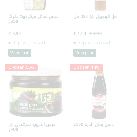
خل الزنجبيل لارا 250 مل
دبس سائل مركز توت دلوكا
250غ
€ 3,99
€ 1,59
€ 1,99
Op voorraad
Op voorraad
Voeg toe
Voeg toe
Opslaan 56%
Opslaan 14%
دبس رمان الدرة 500غ
دبس الخروب تمرهندي لارا
400غ