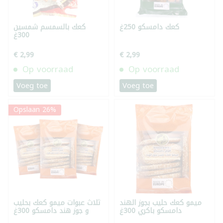
كعك دامسكو 250غ
كعك بالسمسم شمسين
300غ
€ 2,99
€ 2,99
Op voorraad
Op voorraad
Voeg toe
Voeg toe
Opslaan 26%
ميمو كعك حليب بجوز الهند
ثلاث عبوات ميمو كعك بحليب
دامسكو باكري 300غ
و جوز هند دامسكو 300غ