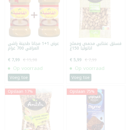
فستق عنتابي محمص ومملح
عرض 1+1 مجانا طحينة راشي
اناتوليا 150غ
العراقي 700 غرام
€ 7,99
€ 15,98
€ 5,99
€ 7,99
Op voorraad
Op voorraad
Voeg toe
Voeg toe
Opslaan 17%
Opslaan 75%