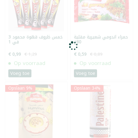
حمراء اندومي شعيرية مقلية
خمس ظروف قهوة محمود 3
80غ
في 1
€ 0,99
€ 1,29
€ 0,59
€ 0,89
Op voorraad
Op voorraad
Voeg toe
Voeg toe
Opslaan 9%
Opslaan 34%