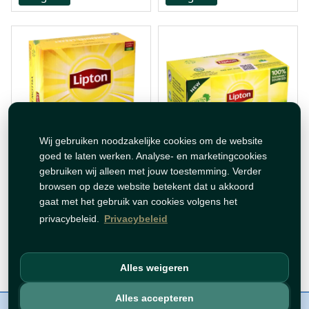
Wij gebruiken noodzakelijke cookies om de website
goed te laten werken. Analyse- en marketingcookies
شاي ليبتون 20 ظرف
شاي ليبتون 100 ظرف
gebruiken wij alleen met jouw toestemming. Verder
browsen op deze website betekent dat u akkoord
gaat met het gebruik van cookies volgens het
€ 4,95
€ 1,99
privacybeleid.
Privacybeleid
Op voorraad
Op voorraad
Voeg toe
Voeg toe
Alles weigeren
Alles accepteren
Over ons
Contact
Beleid
WhatsAppen