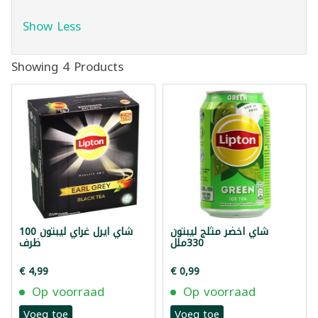
Show Less
Showing 4 Products
شاي اخضر مثلج ليبتون
شاي ايرل غراي ليبتون 100
330ملل
ظرف
€ 4,99
€ 0,99
Op voorraad
Op voorraad
Voeg toe
Voeg toe