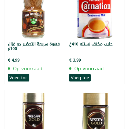
حليب مكثف نستله 410غ
قهوة سريعة التحضير دو غزال
100غ
€ 4,99
€ 3,99
Op voorraad
Op voorraad
Voeg toe
Voeg toe