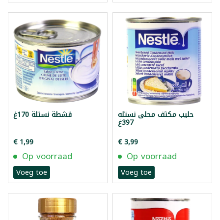
حليب مكثف محلى نستله
قشطة نستلة 170غ
397غ
€ 1,99
€ 3,99
Op voorraad
Op voorraad
Voeg toe
Voeg toe