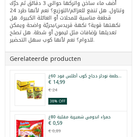
أضف ماء ساخن واتركها حوالي 3 دقائق ثم حرّك
وتناول. هل تنفع للعزائم/التوزيع؟ نعم لأنها طرد 24
قطعة مناسبة للمحلات أو العائلة الكبيرة. هل
نكهتها قوية؟ نكهة قريدس/بحريّة واضحة ويمكن
تعديلها بإضافات مثل ليمون أو شطة. هل تصلح
للدوام؟ نعم لأنها كوب سهل التحضير.
Gerelateerde producten
طرد 24 قطعة نودلز دجاج كوب أطلس فود 60غ
€ 14,99
€ 24
38% OFF
حمراء اندومي شعيرية مقلية 80غ
€ 0,59
€ 0,89