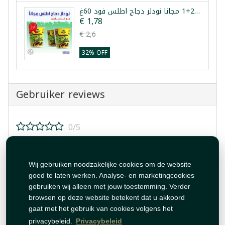
عرض 2+1 مجانا نودلز دجاج اطلس فود 60غ
€ 1,78
€ 2,6
32% OFF
Gebruiker reviews
0/5
Beoordeel dit product!
Wij gebruiken noodzakelijke cookies om de website
goed te laten werken. Analyse- en marketingcookies
gebruiken wij alleen met jouw toestemming. Verder
browsen op deze website betekent dat u akkoord
gaat met het gebruik van cookies volgens het
Beoordeling plaatsen
privacybeleid.
Privacybeleid