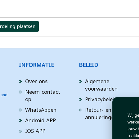
rdeling plaatsen
INFORMATIE
BELEID
Over ons
Algemene
voorwaarden
Neem contact
 and
op
Privacybeleid
WhatsAppen
Retour- en
annuleringsbeleid
Wij g
Android APP
werke
IOS APP
jouw 
u akk