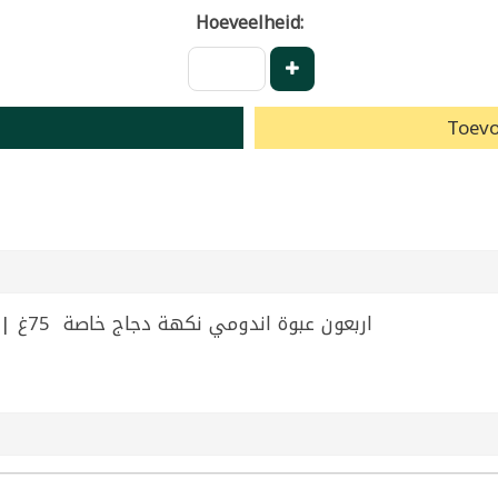
Hoeveelheid:
Toevo
40 Indomie Special Chicken Flavour 75g | اربعون عبوة اندومي نكهة دجاج خاصة 75غ