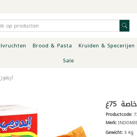
lvruchten
Brood & Pasta
Kruiden & Specerijen
Sale
اربعون
صة 75غ
Productcode:
7
Merk:
INDOMI
Gewicht:
3 Kg