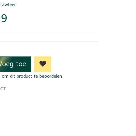
Tawfeer
99
Voeg toe
 om dit product te beoordelen
UCT