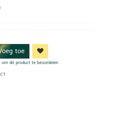
9
Voeg toe
 om dit product te beoordelen
UCT