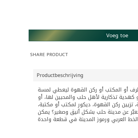
Voeg toe
SHARE PRODUCT
Productbeschrijving
لونة بحجم 19.5×13 سم، مثالي لوضعه على الرف أو المكتب أو ركن القهوة ليعطي لمسة
كهدية تذكارية لأهل حلب والمحبين لها، أو
 هدية تذكارية حلبيّة، تزيين ركن القهوة، ديكور لمكتب أو مكتبة
بّر عن مدينة حلب بشكل أنيق وصغير؟ يمكن