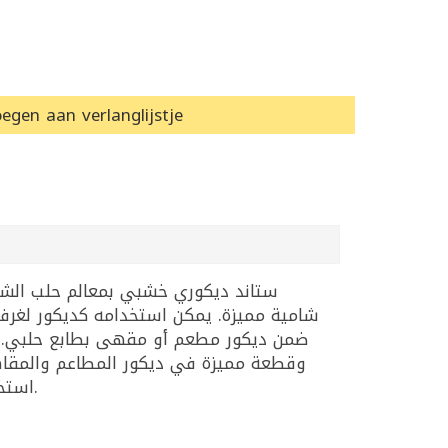
egen aan verlanglijstje
شامية مميزة. يمكن استخدامه كديكور لغرفة 
وقطعة مميزة في ديكور المطاعم والمقاهي
استخدام ستاند خشبي معالم حلب 19.5×13 سم ليجمع بين جمال الخط العربي ورموز المدينة في قطعة واحدة.