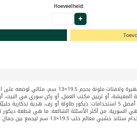
Hoeveelheid:
Toevo
ستاند ديكوري خشبي بمعالم حلب الشهيرة ولافتات م
المعيشة، أو تزيين مكتب العمل، أو ركن سوري في البيت، أو 
ضمن ديكور مطعم أو مقهى بطابع حلبي. أفضل 5 استخدامات: ديكور طاولة أو رف،،
 السورية. من أكثر الأسئلة الشائعة: ما هي قطعة ديكور تع