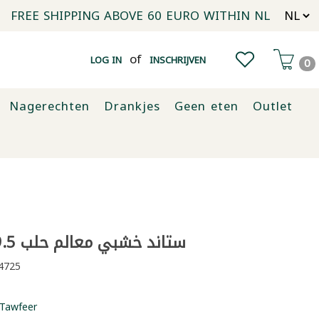
FREE SHIPPING ABOVE 60 EURO WITHIN NL
of
LOG IN
INSCHRIJVEN
0
Nagerechten
Drankjes
Geen eten
Outlet
ستاند خشبي معالم حلب 19.5×13 سم
4725
Tawfeer