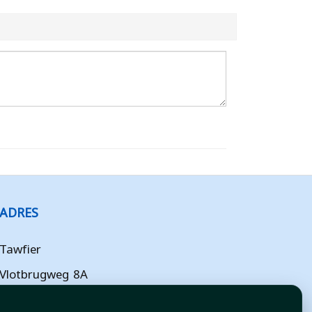
ADRES
Tawfier
Vlotbrugweg 8A
Almere