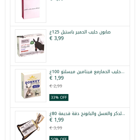
صابون حليب الحمير باستيل 125غ
€ 3,99
صابون حليب الحمارمع فيتامين ميسلتو 100غ
€ 1,99
€ 2,99
33% OFF
صابون لبان الدكر والعسل والبابونج دقة قديمة 80غ
€ 1,99
€ 3,99
50% OFF