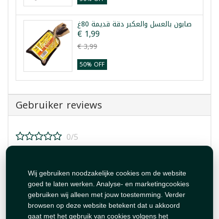
صابون بالعسل والعكبر دقة قديمة 80غ
€ 1,99
€ 3,99
50% OFF
Gebruiker reviews
0/5
Beoordeel dit product!
Wij gebruiken noodzakelijke cookies om de website
goed te laten werken. Analyse- en marketingcookies
gebruiken wij alleen met jouw toestemming. Verder
browsen op deze website betekent dat u akkoord
gaat met het gebruik van cookies volgens het